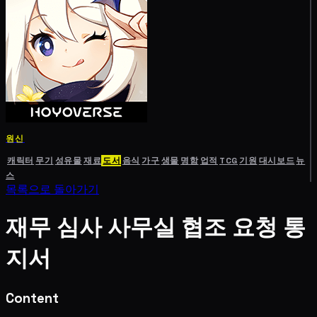
원신
캐릭터
무기
성유물
재료
도서
음식
가구
생물
명함
업적
TCG
기원
대시보드
뉴
스
목록으로 돌아가기
재무 심사 사무실 협조 요청 통
지서
Content