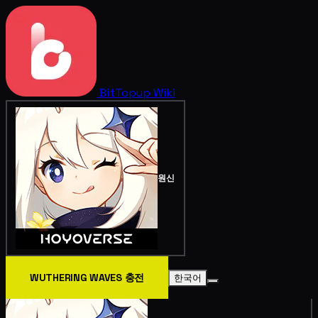
BitTopup
Wiki
원신
WUTHERING WAVES 충전
한국어