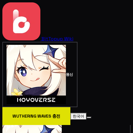
BitTopup
Wiki
원신
WUTHERING WAVES 충전
한국어