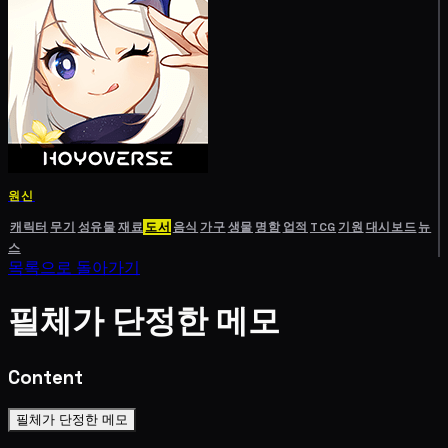
원신
캐릭터
무기
성유물
재료
도서
음식
가구
생물
명함
업적
TCG
기원
대시보드
뉴
스
목록으로 돌아가기
필체가 단정한 메모
Content
필체가 단정한 메모