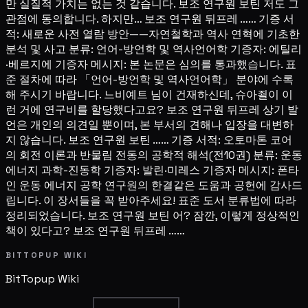
만 실질적 가치는 없는 것 같습니다. 보조 연구원 보틴 저도 그
관점에 동의합니다. 하지만… 보조 연구원 뒤프레 …… 기증 서
적: 새로운 사전 열람 방안——자연철학과 역사 연혁에 기초한
분석 및 사고 분류: 언어-방언학 및 역사언어학 기증자: 에틸리
·베르지에 기증자 메시지: 본 논문은 심의를 통과했습니다. 표
준 절차에 따라 「언어-방언학 및 역사언어학」 분야에 수록
해 주시기 바랍니다. 느비예트 님이 건재하신데, 슈아죌이 이
런 거에 연구비를 할당했다고요? 보조 연구원 뒤프레 상기 발
언은 개인의 의견일 뿐이며, 본 부서의 견해나 입장을 대변하
지 않습니다. 보조 연구원 보틴 …… 기증 서적: 오토마톤 코어
의 회전 이론과 반물림 전동의 공학적 해석(전10권) 분류: 운동
에너지 과학-진동학 기증자: 발린·미레스 기증자 메시지: 폰타
인 운동 에너지 공학 연구원의 한결같은 도움과 공헌에 감사드
립니다. 이 장서들을 꼭 받아주세요! 표준 도서 분류법에 따라
정리되었습니다. 보조 연구원 보틴 어? 잠깐, 이렇게 정상적인
책이 있다고? 보조 연구원 뒤프레 ……
BITTOPUP WIKI
BitTopup
Wiki