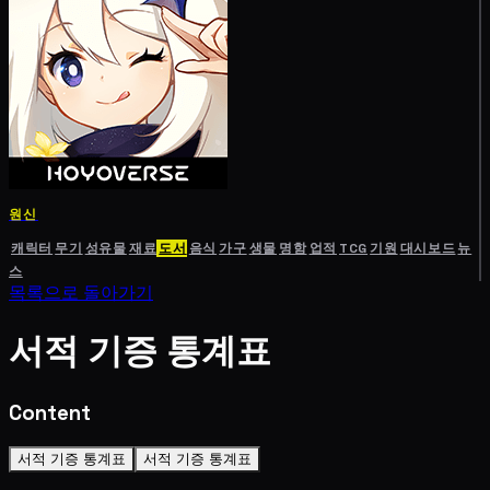
원신
캐릭터
무기
성유물
재료
도서
음식
가구
생물
명함
업적
TCG
기원
대시보드
뉴
스
목록으로 돌아가기
서적 기증 통계표
Content
서적 기증 통계표
서적 기증 통계표