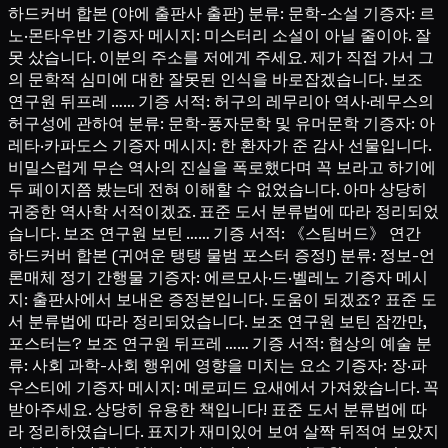
하드커버 합본 (야에 출판사 출판) 분류: 문학-소설 기증자: 르
노·몬타우반 기증자 메시지: 미스터리 소설이 아닐 줄이야. 잘
못 샀습니다. 이분의 주소를 저에게 주세요. 제가 직접 가서 그
의 문학적 심미에 대한 잘못된 인식을 바로잡겠습니다. 보조
연구원 뒤프레 …… 기증 서적: 허구의 레무리아 역사·레무스의
허구성에 관하여 분류: 문학-풍자문학 및 유머문학 기증자: 아
레타·카파도스 기증자 메시지: 한 환자가 준 감사 선물입니다.
비밀스럽게 무슨 역사의 진실을 폭로했다며 꼭 보라고 하기에
두 페이지쯤 봤는데 전혀 이해할 수 없었습니다. 아마 상당히
귀중한 역사학 서적이겠죠. 표준 도서 분류법에 따라 정리되었
습니다. 보조 연구원 보틴 …… 기증 서적: 《스팀버드》 연간
하드커버 합본 (귀여운 탱탱 물범 포스터 증정!) 분류: 정보-언
론매체 정기 간행물 기증자: 에르모사·드·벨레노 기증자 메시
지: 출판사에서 보내온 증정본입니다. 도움이 되겠죠? 표준 도
서 분류법에 따라 정리되었습니다. 보조 연구원 보틴 잠깐만,
포스터는? 보조 연구원 뒤프레 …… 기증 서적: 협상의 예술 분
류: 사회 과학-사회 행위에 영향을 미치는 요소 기증자: 장·파
우스티에 기증자 메시지: 메로피드 요새에서 가져왔습니다. 꼭
받아주세요. 상당히 유용한 책입니다! 표준 도서 분류법에 따
라 정리하였습니다. 표지가 재미있어 보여 살짝 뒤적여 보았지