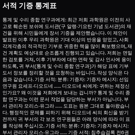
서적 기증 통계표
통계 및 수리 종합 연구과에게: 최근 저희 과학원은 이전의 사
고로 훼손된 보쉬에 도서관(구 알랭·기요틴 기념 도서관)의 재
건을 위해 시민들에게 장서 기증을 제안했습니다. 이 제안이
발표된 이후 우리 과학원은 기대 이상의 반응을 얻었고, 사회
각계각층의 적극적인 기부로 귀중한 책을 많이 확보했으며, 재
건 계획도 예상대로 순조롭게 진행되고 있습니다. 저희는 면밀
한 검토를 거쳐, 이후 기부자에 대한 연락 및 감사 인사에 용이
하도록, 귀 부서(통계 및 수리 종합 연구과)가 해당 표에 기부
도서 정보를 정리할 것을 요청하는 바입니다. 작성 양식은 다
음과 같습니다. 기증 서적: 분류: 기증자: 기증자 메시지: 선임
연구원 요세프·디오드네 …… 디오드네 씨에게: 귀하는 제정신
인가요? 왜 이것을 저희에게 보내는 겁니까? 통계 및 수리 종
합 연구과는 이런 문서 작업을 담당하는 부서가 아닙니다. 부
서 관리자 모리스·유그라 …… 도표는 원본 그대로 돌아왔습니
다. 행정적인 문제를 피하기 위해 디오드네 씨의 회신을 받기
전까지 귀 부서의 각 보조 연구원들은 아래 양식에 따라 이 표
를 작성해 주십시오. 기증 서적: 분류: 기증자: 기증자 메시지:
부서 관리자 모리스·유그라 …… 기증 서적: 침추습검록 전6권