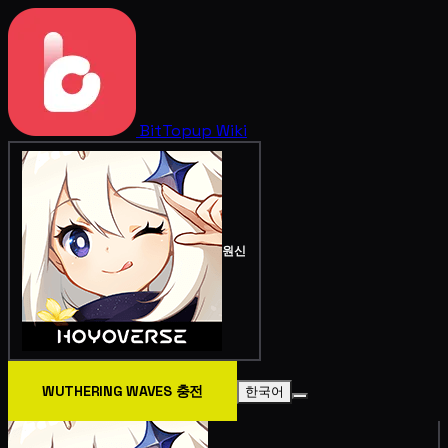
BitTopup
Wiki
원신
WUTHERING WAVES 충전
한국어