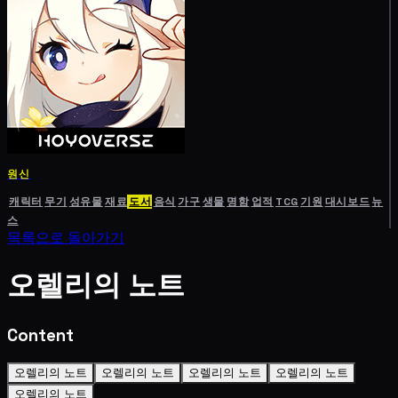
원신
캐릭터
무기
성유물
재료
도서
음식
가구
생물
명함
업적
TCG
기원
대시보드
뉴
스
목록으로 돌아가기
오렐리의 노트
Content
오렐리의 노트
오렐리의 노트
오렐리의 노트
오렐리의 노트
오렐리의 노트