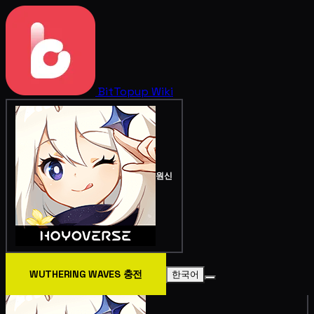
BitTopup
Wiki
원신
WUTHERING WAVES 충전
한국어