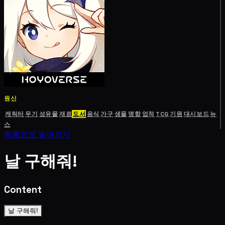
원신
캐릭터
무기
성유물
재료
도서
음식
가구
생물
명함
업적
TCG
기원
대시보드
뉴
스
목록으로 돌아가기
날 구해줘!
Content
날 구해줘!