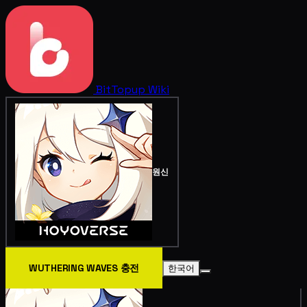
BitTopup
Wiki
원신
WUTHERING WAVES 충전
한국어