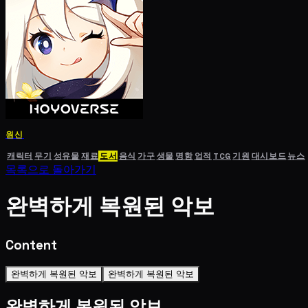
원신
캐릭터
무기
성유물
재료
도서
음식
가구
생물
명함
업적
TCG
기원
대시보드
뉴스
목록으로 돌아가기
완벽하게 복원된 악보
Content
완벽하게 복원된 악보
완벽하게 복원된 악보
완벽하게 복원된 악보