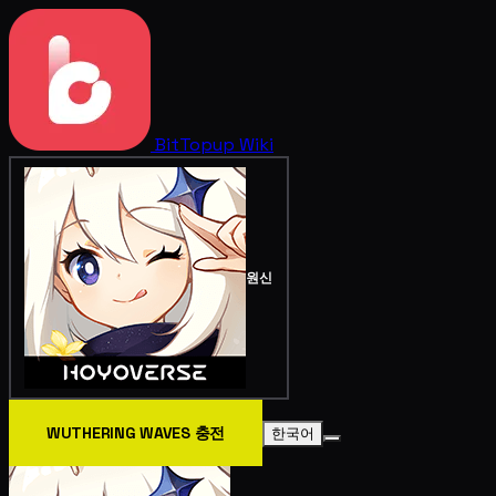
BitTopup
Wiki
원신
WUTHERING WAVES 충전
한국어