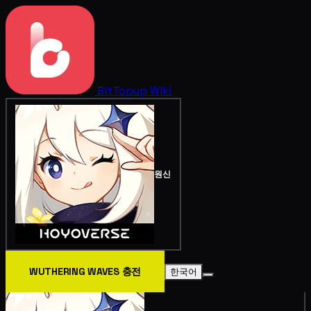
BitTopup
Wiki
원신
WUTHERING WAVES 충전
한국어