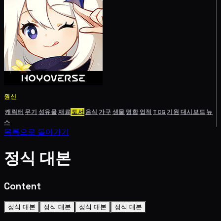
원신
캐릭터
무기
성유물
재료
도서
음식
가구
생물
명함
업적
TCG
기원
대시보드
뉴
스
목록으로 돌아가기
정식 대본
Content
정식 대본
정식 대본
정식 대본
정식 대본