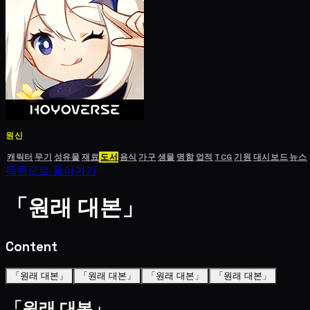
원신
캐릭터
무기
성유물
재료
도서
음식
가구
생물
명함
업적
TCG
기원
대시보드
뉴스
목록으로 돌아가기
「원래 대본」
Content
「원래 대본」
「원래 대본」
「원래 대본」
「원래 대본」
「원래 대본」