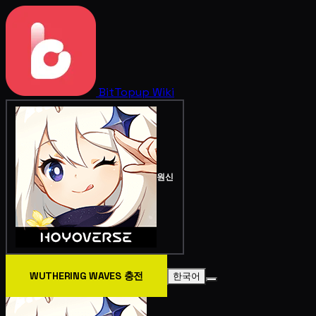
BitTopup
Wiki
원신
WUTHERING WAVES 충전
한국어