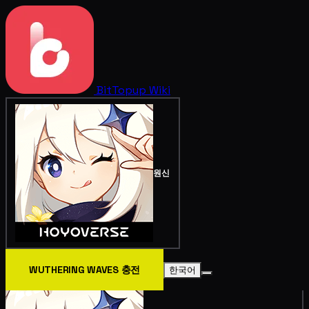
BitTopup
Wiki
원신
WUTHERING WAVES 충전
한국어