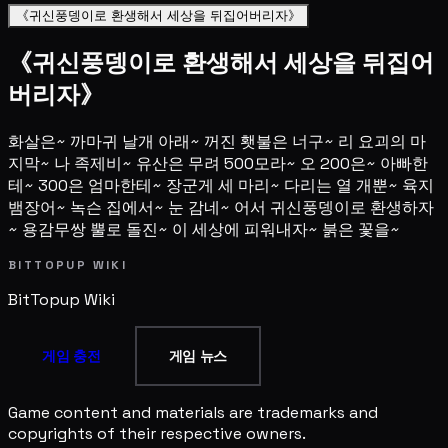
《귀신풍뎅이로 환생해서 세상을 뒤집어버리자》
《귀신풍뎅이로 환생해서 세상을 뒤집어
버리자》
화살은~ 까마귀 날개 아래~ 꺼진 횃불은 너구~ 리 요괴의 마
지막~ 나 족제비~ 유산은 무려 500모라~ 오 200은~ 아빠한
테~ 300은 엄마한테~ 장군게 세 마리~ 다리는 열 개뿐~ 육지
뱀장어~ 녹슨 집에서~ 눈 감네~ 어서 귀신풍뎅이로 환생하자
~ 용감무쌍 뿔로 돌진~ 이 세상에 피워내자~ 붉은 꽃을~
BITTOPUP WIKI
BitTopup
Wiki
게임 충전
게임 뉴스
Game content and materials are trademarks and
copyrights of their respective owners.