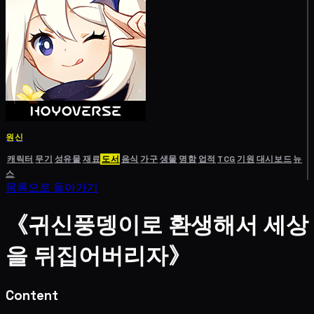
원신
캐릭터
무기
성유물
재료
도서
음식
가구
생물
명함
업적
TCG
기원
대시보드
뉴
스
목록으로 돌아가기
《귀신풍뎅이로 환생해서 세상
을 뒤집어버리자》
Content