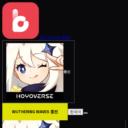
BitTopup
Wiki
원신
WUTHERING WAVES 충전
한국어