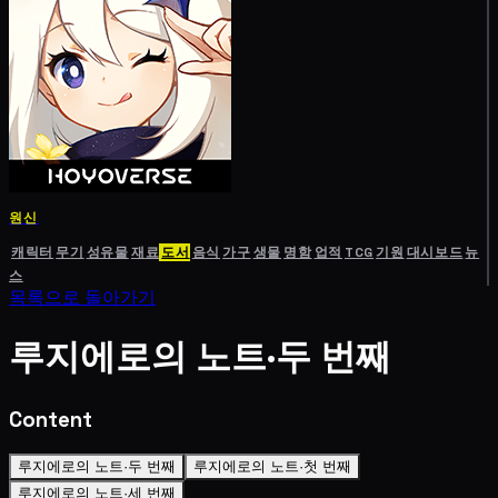
원신
캐릭터
무기
성유물
재료
도서
음식
가구
생물
명함
업적
TCG
기원
대시보드
뉴
스
목록으로 돌아가기
루지에로의 노트·두 번째
Content
루지에로의 노트·두 번째
루지에로의 노트·첫 번째
루지에로의 노트·세 번째