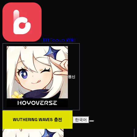
BitTopup
Wiki
원신
WUTHERING WAVES 충전
한국어