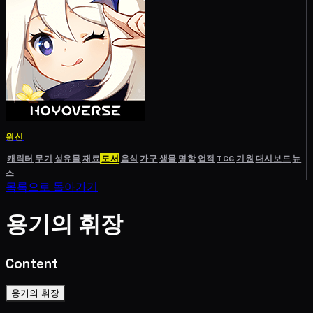
원신
캐릭터
무기
성유물
재료
도서
음식
가구
생물
명함
업적
TCG
기원
대시보드
뉴
스
목록으로 돌아가기
용기의 휘장
Content
용기의 휘장