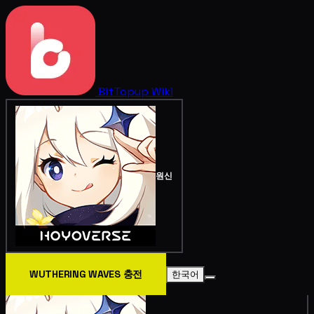
BitTopup
Wiki
원신
WUTHERING WAVES 충전
한국어