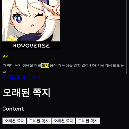
원신
캐릭터
무기
성유물
재료
도서
음식
가구
생물
명함
업적
TCG
기원
대시보드
뉴
스
목록으로 돌아가기
오래된 쪽지
Content
오래된 쪽지
오래된 쪽지
오래된 쪽지
오래된 쪽지