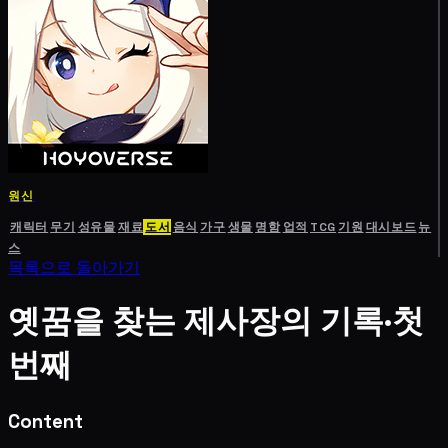
원신
캐릭터
무기
성유물
재료
도서
음식
가구
생물
명함
업적
TCG
기원
대시보드
뉴
스
목록으로 돌아가기
옛꿈을 찾는 제사장의 기록·첫
번째
Content