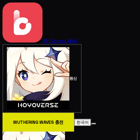
BitTopup
Wiki
원신
WUTHERING WAVES 충전
한국어