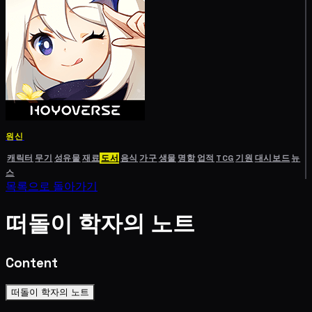
원신
캐릭터
무기
성유물
재료
도서
음식
가구
생물
명함
업적
TCG
기원
대시보드
뉴
스
목록으로 돌아가기
떠돌이 학자의 노트
Content
떠돌이 학자의 노트