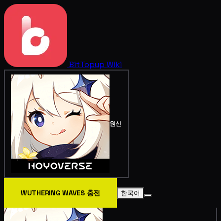
BitTopup
Wiki
원신
WUTHERING WAVES 충전
한국어