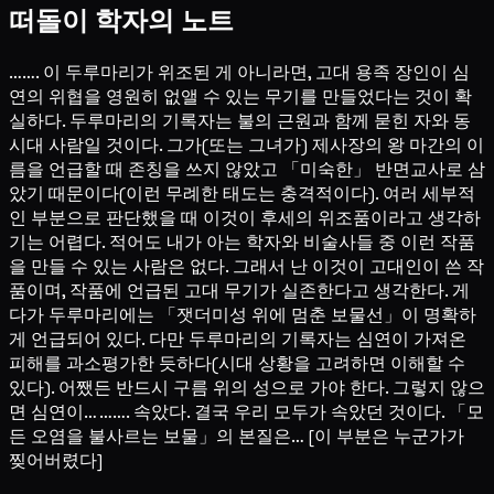
떠돌이 학자의 노트
……. 이 두루마리가 위조된 게 아니라면, 고대 용족 장인이 심
연의 위협을 영원히 없앨 수 있는 무기를 만들었다는 것이 확
실하다. 두루마리의 기록자는 불의 근원과 함께 묻힌 자와 동
시대 사람일 것이다. 그가(또는 그녀가) 제사장의 왕 마간의 이
름을 언급할 때 존칭을 쓰지 않았고 「미숙한」 반면교사로 삼
았기 때문이다(이런 무례한 태도는 충격적이다). 여러 세부적
인 부분으로 판단했을 때 이것이 후세의 위조품이라고 생각하
기는 어렵다. 적어도 내가 아는 학자와 비술사들 중 이런 작품
을 만들 수 있는 사람은 없다. 그래서 난 이것이 고대인이 쓴 작
품이며, 작품에 언급된 고대 무기가 실존한다고 생각한다. 게
다가 두루마리에는 「잿더미성 위에 멈춘 보물선」이 명확하
게 언급되어 있다. 다만 두루마리의 기록자는 심연이 가져온
피해를 과소평가한 듯하다(시대 상황을 고려하면 이해할 수
있다). 어쨌든 반드시 구름 위의 성으로 가야 한다. 그렇지 않으
면 심연이… ……. 속았다. 결국 우리 모두가 속았던 것이다. 「모
든 오염을 불사르는 보물」의 본질은… [이 부분은 누군가가
찢어버렸다]