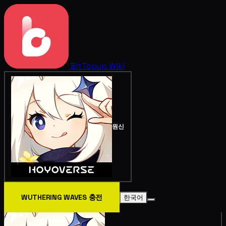
BitTopup
Wiki
원신
WUTHERING WAVES 충전
한국어