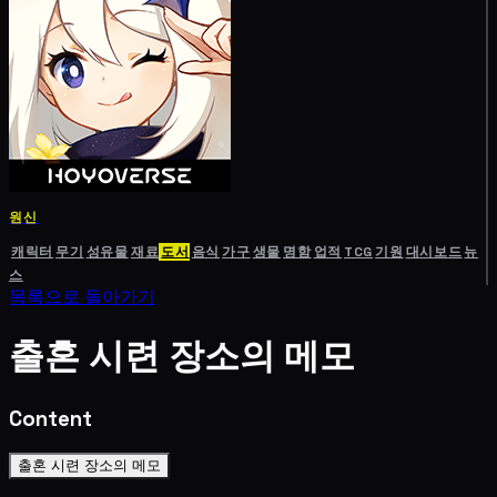
원신
캐릭터
무기
성유물
재료
도서
음식
가구
생물
명함
업적
TCG
기원
대시보드
뉴
스
목록으로 돌아가기
출혼 시련 장소의 메모
Content
출혼 시련 장소의 메모