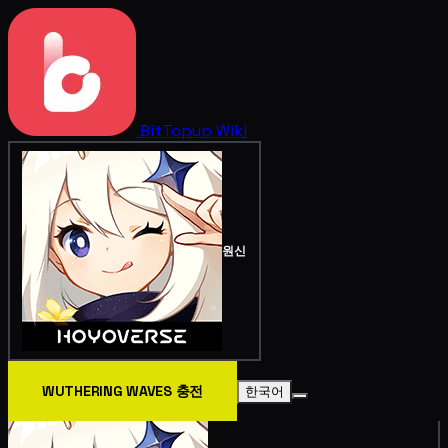
BitTopup
Wiki
원신
WUTHERING WAVES 충전
한국어