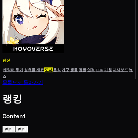
원신
캐릭터
무기
성유물
재료
도서
음식
가구
생물
명함
업적
TCG
기원
대시보드
뉴
스
목록으로 돌아가기
랭킹
Content
랭킹
랭킹