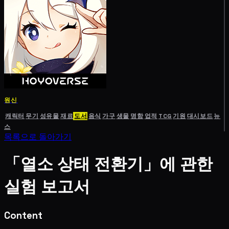
원신
캐릭터
무기
성유물
재료
도서
음식
가구
생물
명함
업적
TCG
기원
대시보드
뉴
스
목록으로 돌아가기
「열소 상태 전환기」에 관한
실험 보고서
Content