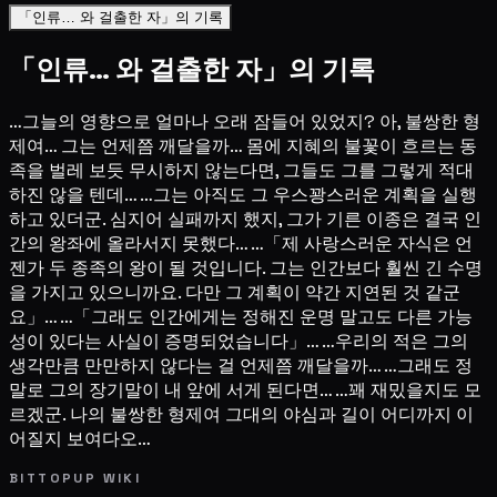
「인류… 와 걸출한 자」의 기록
「인류… 와 걸출한 자」의 기록
…그늘의 영향으로 얼마나 오래 잠들어 있었지? 아, 불쌍한 형
제여… 그는 언제쯤 깨달을까… 몸에 지혜의 불꽃이 흐르는 동
족을 벌레 보듯 무시하지 않는다면, 그들도 그를 그렇게 적대
하진 않을 텐데… …그는 아직도 그 우스꽝스러운 계획을 실행
하고 있더군. 심지어 실패까지 했지, 그가 기른 이종은 결국 인
간의 왕좌에 올라서지 못했다… …「제 사랑스러운 자식은 언
젠가 두 종족의 왕이 될 것입니다. 그는 인간보다 훨씬 긴 수명
을 가지고 있으니까요. 다만 그 계획이 약간 지연된 것 같군
요」… …「그래도 인간에게는 정해진 운명 말고도 다른 가능
성이 있다는 사실이 증명되었습니다」… …우리의 적은 그의
생각만큼 만만하지 않다는 걸 언제쯤 깨달을까… …그래도 정
말로 그의 장기말이 내 앞에 서게 된다면… …꽤 재밌을지도 모
르겠군. 나의 불쌍한 형제여 그대의 야심과 길이 어디까지 이
어질지 보여다오…
BITTOPUP WIKI