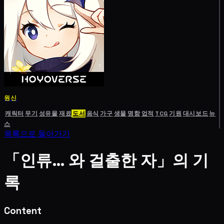
원신
캐릭터
무기
성유물
재료
도서
음식
가구
생물
명함
업적
TCG
기원
대시보드
뉴
스
목록으로 돌아가기
「인류… 와 걸출한 자」의 기
록
Content