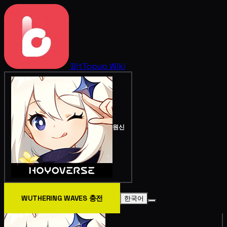
BitTopup
Wiki
원신
WUTHERING WAVES 충전
한국어