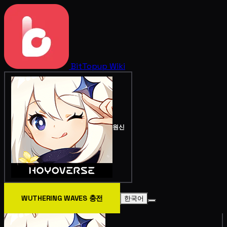
BitTopup
Wiki
원신
WUTHERING WAVES 충전
한국어