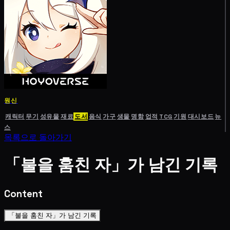
원신
캐릭터
무기
성유물
재료
도서
음식
가구
생물
명함
업적
TCG
기원
대시보드
뉴
스
목록으로 돌아가기
「불을 훔친 자」가 남긴 기록
Content
「불을 훔친 자」가 남긴 기록