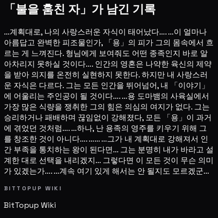
「불을 훔친 자」가 남긴 기록
…계획대로, 나의 사랑스러운 자식이 태어났다…. …이 얼마나
아름답고 완벽한 피조물인가, 「용」의 피가 그의 몸속에서 흐
르는 게 느껴진다. 형님에게 보여줘도 어떤 종족인지 바로 알
아차리지 못하실 것이다…. 인간의 영혼은 나약한 육신의 제약
을 받아 의지를 온전히 실현하지 못한다. 하지만 내 사랑스러
운 자식은 다르다. 그는 모든 인간을 뛰어넘어, 내 「이야기」
에 어울리는 주인공이 될 것이다…. …용 도마뱀의 사육실에서
가장 많은 식량을 쟁취한 그의 힘은 의심의 여지가 없다. 그는
승리하거나 패배하며 끊임없이 강해졌다, 모든 「용」이 과거
에 겪었던 것처럼…. …하나, 난 용족의 영주를 키우기 위해 그
를 창조한 것이 아니다…. …… …그가 내 계획대로 강해져서 인
간 부족을 통치하는 왕이 된다면… 그는 분명히 내가 바라고 설
계한 대로 선택을 내리겠지… 그렇다면 이 모든 것이 무슨 의미
가 있겠는가…. …계속 여기 있게 해서는 안 될지도 모르겠군…
BITTOPUP WIKI
BitTopup
Wiki