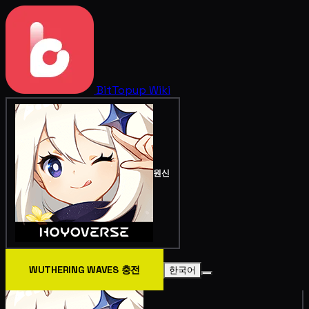
BitTopup
Wiki
원신
WUTHERING WAVES 충전
한국어