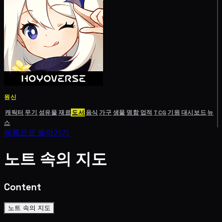
원신
캐릭터
무기
성유물
재료
도서
음식
가구
생물
명함
업적
TCG
기원
대시보드
뉴
스
목록으로 돌아가기
노트 속의 지도
Content
노트 속의 지도