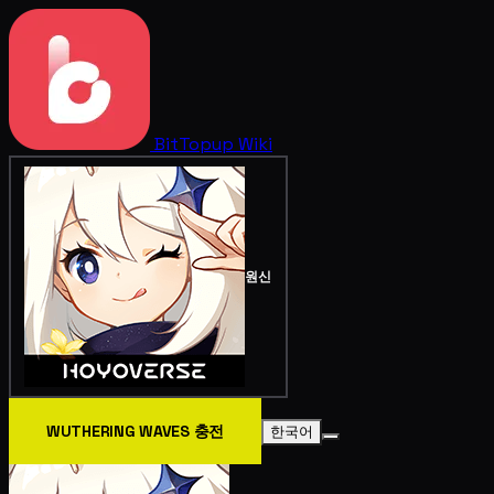
BitTopup
Wiki
원신
WUTHERING WAVES 충전
한국어