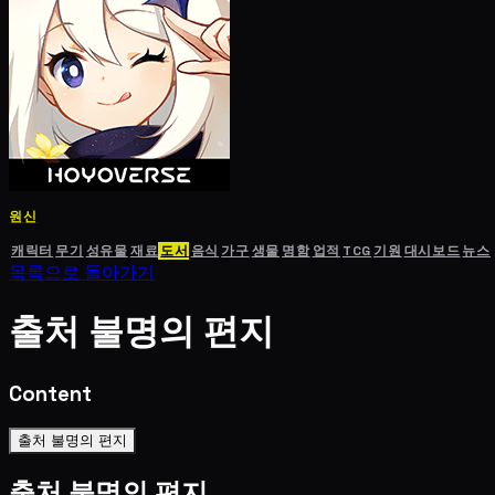
원신
캐릭터
무기
성유물
재료
도서
음식
가구
생물
명함
업적
TCG
기원
대시보드
뉴스
목록으로 돌아가기
출처 불명의 편지
Content
출처 불명의 편지
출처 불명의 편지