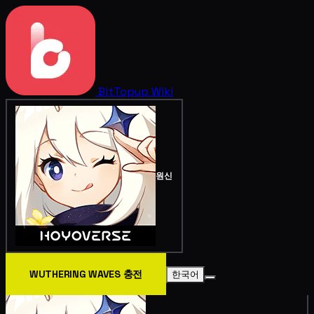
BitTopup
Wiki
원신
WUTHERING WAVES 충전
한국어