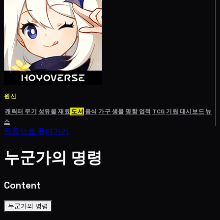
원신
캐릭터
무기
성유물
재료
도서
음식
가구
생물
명함
업적
TCG
기원
대시보드
뉴
스
목록으로 돌아가기
누군가의 명령
Content
누군가의 명령