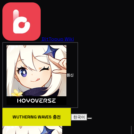
BitTopup
Wiki
원신
WUTHERING WAVES 충전
한국어