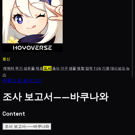
원신
캐릭터
무기
성유물
재료
도서
음식
가구
생물
명함
업적
TCG
기원
대시보드
뉴
스
목록으로 돌아가기
조사 보고서——바쿠나와
Content
조사 보고서——바쿠나와