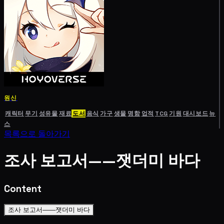
원신
캐릭터
무기
성유물
재료
도서
음식
가구
생물
명함
업적
TCG
기원
대시보드
뉴
스
목록으로 돌아가기
조사 보고서——잿더미 바다
Content
조사 보고서——잿더미 바다