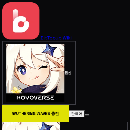
BitTopup
Wiki
원신
WUTHERING WAVES 충전
한국어