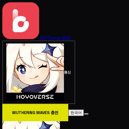
BitTopup
Wiki
원신
WUTHERING WAVES 충전
한국어