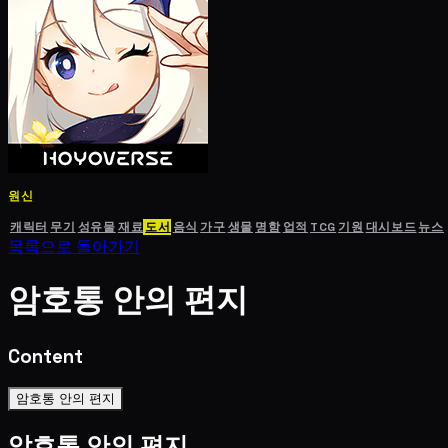
원신
캐릭터
무기
성유물
재료
도서
음식
가구
생물
명함
업적
TCG
기원
대시보드
뉴스
목록으로 돌아가기
암호통 안의 편지
Content
암호통 안의 편지
암호통 안의 편지