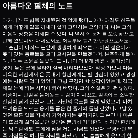
아름다운 필체의 노트
마카니가 또 밤을 지새웠단 걸 알게 됐다… 아마 아직도 친구들
에게 어떻게 말을 꺼내야 할지 고민하는 모양이다. 나는 그의
마음과 상황을 이해할 수 있다. 나 역시 이 문제를 오랫동안 고
민해 왔으니까. 아내로서도, 처음부터 함께한 단원으로서도…
그 순간이 아직도 눈앞에 생생하게 떠오른다. 어떤 젊은이가
뜻이 맞는 동료들을 모아 모험단을 만들겠다며, 분주하게 돌아
다닌다는 소문을 들었다. 그 사람이 어떻게 생겼나 호기심이
생겨, 높은 곳에 올라가 살짝 내려다보았다. 막상 가보니 다들
비옥한 터전에서 온 풋내기 청년에게는 별 관심이 없었고 광장
에는 사람도 얼마 없었다. 그냥 구경만 할 생각이었는데, 결국
제일 눈에 띄는 사람이 되어 버렸다. 그의 연설은 꽤 괜찮았다.
허풍이나 빈말을 늘어놓는 사람이 아니었고, 말속에는 소박한
진심이 담겨 있었다. 그는 자신의 목표를 굳게 믿었으며, 마치
두려움을 모르는 용기를 품은 한 줄기의 들불 같았다. 그날 있
었던 모든 일을 자세히 기억하지는 못하지만, 그 순간 내 마음
이 뜨겁게 끓어올랐단 것만은 분명히 기억한다. 하지만 현장에
는 박수갈채도, 그에게 말을 거는 사람도 없었다. 구경하던 부
족 사람들은 하나둘 자리를 떠났고, 그는 씁쓸하게 웃으며 한