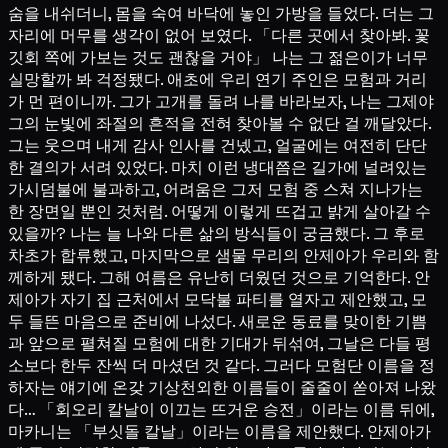
숨을 내쉬더니, 몸을 숙여 바닥에 놓인 가방을 들었다. 더는 그
자리에 머무를 생각이 없어 보였다. 「다른 곳에서 찾아봐. 꽃
깃회 쪽에 가보는 것도 괜찮을 거야」 나는 그 젊은이가 너무
실망할까 봐 걱정됐다. 애초에 우리 연기 주인은 모험과 거리
가 먼 편이니까. 그가 고개를 돌려 나를 바라보자, 나는 그제야
그의 눈빛에 좌절의 흔적을 전혀 찾아볼 수 없단 걸 깨달았다.
그는 웃으며 내게 감사 인사를 건넸고, 얼굴에는 여전히 단단
한 결의가 서려 있었다. 마치 이런 냉대쯤은 길가에 널려있는
가시덤불에 불과하고, 어려움은 그저 모험 중 스쳐 지나가는
한 장면일 뿐인 것처럼. 어떻게 이렇게 뜨겁고 밝게 살아갈 수
있을까? 나는 늘 나와 다른 삶의 방식들이 궁금했다. 그 후로
차초가 합류했고, 마지막으로 샘물 무리의 안제아가 우리와 함
께하게 됐다. 그해 여름은 유난히 더웠던 것으로 기억한다. 안
제아가 자기 집 근처에서 모닥불 파티를 열자고 제안했고, 모
두 들뜬 마음으로 준비에 나섰다. 새로운 동료를 맞이한 기쁨
과 앞으로 펼쳐질 모험에 대한 기대가 뒤섞여, 그날은 다들 평
소보다 한두 잔씩 더 마셨던 것 같다. 그러다 모험단 이름을 정
하자는 얘기에 온갖 기상천외한 이름들이 줄줄이 쏟아져 나왔
다… 「회오리 칼날이 이끄는 뜨거운 승전」이라는 이름 뒤에,
마카니는 「부싯돌 칼날」이라는 이름을 제안했다. 안제아가