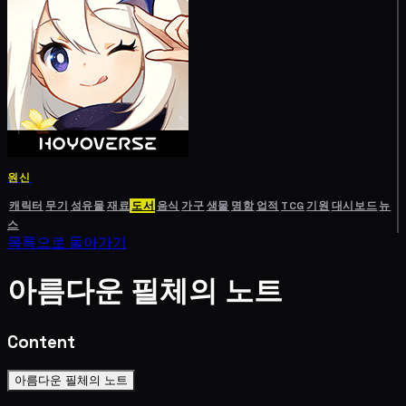
원신
캐릭터
무기
성유물
재료
도서
음식
가구
생물
명함
업적
TCG
기원
대시보드
뉴
스
목록으로 돌아가기
아름다운 필체의 노트
Content
아름다운 필체의 노트