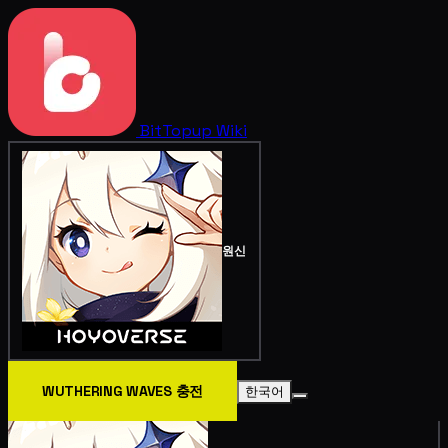
BitTopup
Wiki
원신
WUTHERING WAVES 충전
한국어