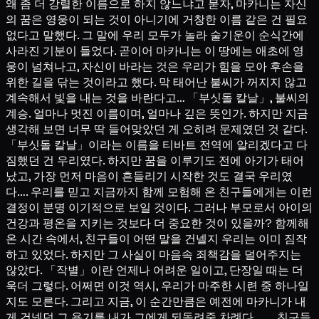
왜 좀 더 강렬한 이름으로 하지 않느냐고 묻자, 마카니는 자신
의 꿈은 영웅이 되는 것이 아니기에 거창한 이름 같은 건 필요
없다고 말했다. 그 말에 우리 모두가 놀라 술기운이 순식간에
사라진 기분이 들었다. 곧이어 마카니는 이 땅에는 애초에 영
웅이 넘쳐나고, 자신이 바라는 것은 우리가 힘을 모아 후손을
위한 길을 닦는 것이라고 했다. 막 태어난 불씨가 꺼지지 않고
계속해서 빛을 내는 것을 바란다고… 「부싯돌 칼날」, 불씨의
계승. 얼마나 멋진 이름이며, 얼마나 깊은 뜻인가. 하지만 지금
생각해 보면 너무 딱 들어맞았던 게 오히려 문제였던 것 같다.
「부싯돌 칼날」이라는 이름을 티바트 전역에 알리겠다고 다
짐했던 건 우리였다. 하지만 꿈을 이루기도 전에 아기가 태어
났고, 가장 먼저 마음이 흔들리기 시작한 것도 결국 우리였
다…. 우리를 믿고 지금까지 함께 모험해 온 친구들에게는 이런
결정이 분명 이기적으로 보일 것이다. 그러나 부모로서 아이의
건강과 평온을 지키는 것보다 더 중요한 것이 있을까? 함께해
온 시간 속에서, 친구들이 어떤 말을 건넬지 우리는 이미 짐작
하고 있었다. 하지만 그 사실이 마음속 죄책감을 덜어주지는
않았다. 「작별」이란 언제나 어려운 일이고, 단장일 때는 더
욱더 그렇다. 어쩌면 이것 역시, 우리가 마주한 시련 중 하나일
지도 모른다. 그리고 지금, 이 순간만큼은 예전에 마카니가 내
게 건넸던 그 용기를 내가 그에게 되돌려줄 차례다. …… 친구들