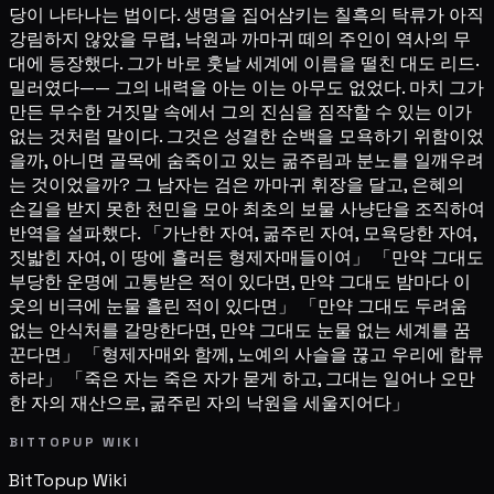
당이 나타나는 법이다. 생명을 집어삼키는 칠흑의 탁류가 아직
강림하지 않았을 무렵, 낙원과 까마귀 떼의 주인이 역사의 무
대에 등장했다. 그가 바로 훗날 세계에 이름을 떨친 대도 리드·
밀러였다—— 그의 내력을 아는 이는 아무도 없었다. 마치 그가
만든 무수한 거짓말 속에서 그의 진심을 짐작할 수 있는 이가
없는 것처럼 말이다. 그것은 성결한 순백을 모욕하기 위함이었
을까, 아니면 골목에 숨죽이고 있는 굶주림과 분노를 일깨우려
는 것이었을까? 그 남자는 검은 까마귀 휘장을 달고, 은혜의
손길을 받지 못한 천민을 모아 최초의 보물 사냥단을 조직하여
반역을 설파했다. 「가난한 자여, 굶주린 자여, 모욕당한 자여,
짓밟힌 자여, 이 땅에 흘러든 형제자매들이여」 「만약 그대도
부당한 운명에 고통받은 적이 있다면, 만약 그대도 밤마다 이
웃의 비극에 눈물 흘린 적이 있다면」 「만약 그대도 두려움
없는 안식처를 갈망한다면, 만약 그대도 눈물 없는 세계를 꿈
꾼다면」 「형제자매와 함께, 노예의 사슬을 끊고 우리에 합류
하라」 「죽은 자는 죽은 자가 묻게 하고, 그대는 일어나 오만
한 자의 재산으로, 굶주린 자의 낙원을 세울지어다」
BITTOPUP WIKI
BitTopup
Wiki