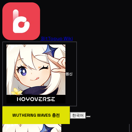
BitTopup
Wiki
원신
WUTHERING WAVES 충전
한국어