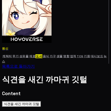
원신
캐릭터
무기
성유물
재료
도서
음식
가구
생물
명함
업적
TCG
기원
대시보드
뉴
스
목록으로 돌아가기
식견을 새긴 까마귀 깃털
Content
식견을 새긴 까마귀 깃털