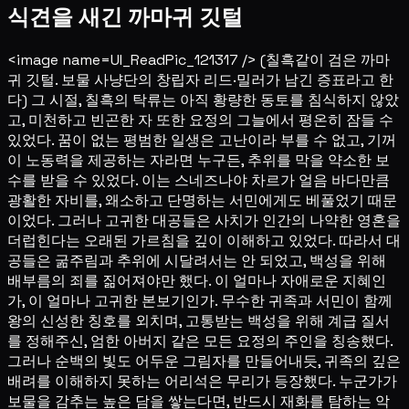
식견을 새긴 까마귀 깃털
<image name=UI_ReadPic_121317 /> (칠흑같이 검은 까마
귀 깃털. 보물 사냥단의 창립자 리드·밀러가 남긴 증표라고 한
다) 그 시절, 칠흑의 탁류는 아직 황량한 동토를 침식하지 않았
고, 미천하고 빈곤한 자 또한 요정의 그늘에서 평온히 잠들 수
있었다. 꿈이 없는 평범한 일생은 고난이라 부를 수 없고, 기꺼
이 노동력을 제공하는 자라면 누구든, 추위를 막을 약소한 보
수를 받을 수 있었다. 이는 스네즈나야 차르가 얼음 바다만큼
광활한 자비를, 왜소하고 단명하는 서민에게도 베풀었기 때문
이었다. 그러나 고귀한 대공들은 사치가 인간의 나약한 영혼을
더럽힌다는 오래된 가르침을 깊이 이해하고 있었다. 따라서 대
공들은 굶주림과 추위에 시달려서는 안 되었고, 백성을 위해
배부름의 죄를 짊어져야만 했다. 이 얼마나 자애로운 지혜인
가, 이 얼마나 고귀한 본보기인가. 무수한 귀족과 서민이 함께
왕의 신성한 칭호를 외치며, 고통받는 백성을 위해 계급 질서
를 정해주신, 엄한 아버지 같은 모든 요정의 주인을 칭송했다.
그러나 순백의 빛도 어두운 그림자를 만들어내듯, 귀족의 깊은
배려를 이해하지 못하는 어리석은 무리가 등장했다. 누군가가
보물을 감추는 높은 담을 쌓는다면, 반드시 재화를 탐하는 악