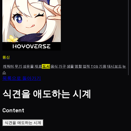
원신
캐릭터
무기
성유물
재료
도서
음식
가구
생물
명함
업적
TCG
기원
대시보드
뉴
스
목록으로 돌아가기
식견을 애도하는 시계
Content
식견을 애도하는 시계