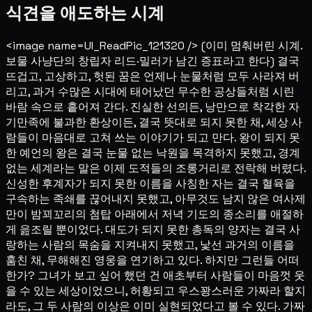
식견을 애도하는 시계
<image name=UI_ReadPic_121320 /> (이미 멈춰버린 시계.
보물 사냥단의 창립자 리드·밀러가 남긴 증표라고 한다) 결국
뜨겁고, 고상하고, 헛된 꿈은 언제나 눈물처럼 모두 사라져 버
리고, 과거 수많은 시대에 태어났던 무수한 공상들처럼 시린
바람 속으로 흩어져 간다. 진실한 선의든, 낭만으로 착각한 자
기만족에 불과한 환상이든, 결국 뜻대로 되지 못한 채, 세상 사
람들이 마음대로 고쳐 쓰는 이야기가 되고 만다. 왕이 되지 못
한 예언의 왕은 결국 눈물 없는 낙원을 목격하지 못했고, 경계
없는 세계라는 말은 이제 도적들의 조롱거리로 전락해 버렸다.
신성한 후계자가 되지 못한 이름을 사칭한 자는 결국 혈육을
구속하는 족쇄를 끊어내지 못했고, 아무것도 남지 않은 여사제
만이 밤꾀꼬리의 첨탑 아래에서 저녁 기도의 종소리를 애절하
게 읊조릴 뿐이었다. 대도가 되지 못한 총독의 양자는 결국 사
랑하는 사람의 목숨을 지켜내지 못했고, 낯선 과거의 이름을
훔친 채, 무해해진 영웅을 연기하고 있다. 하지만 그런들 어떠
한가? 그녀가 보고 싶어 했던 건 애초부터 사람들이 마음껏 웃
을 수 있는 세상이었으니, 허황되고 우스꽝스러운 가짜라 할지
라도, 그 두 사람의 이상은 이미 실현되었다고 볼 수 있다. 가짜