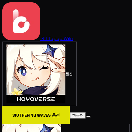
BitTopup
Wiki
원신
WUTHERING WAVES 충전
한국어