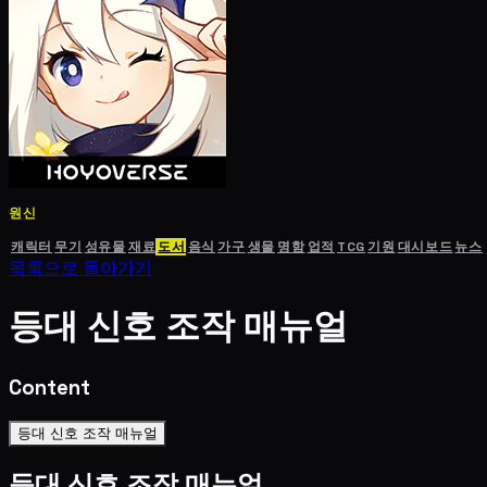
원신
캐릭터
무기
성유물
재료
도서
음식
가구
생물
명함
업적
TCG
기원
대시보드
뉴스
목록으로 돌아가기
등대 신호 조작 매뉴얼
Content
등대 신호 조작 매뉴얼
등대 신호 조작 매뉴얼