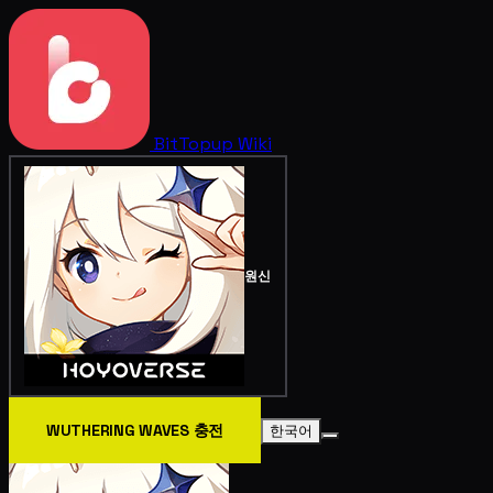
BitTopup
Wiki
원신
WUTHERING WAVES 충전
한국어