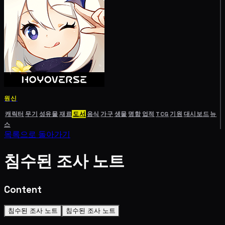
원신
캐릭터
무기
성유물
재료
도서
음식
가구
생물
명함
업적
TCG
기원
대시보드
뉴
스
목록으로 돌아가기
침수된 조사 노트
Content
침수된 조사 노트
침수된 조사 노트