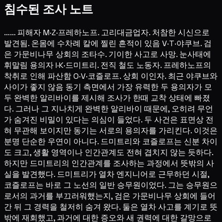
침수된 조사 노트
…… 피해자 M·Z·프레하노프. 고리대금업자. 처참한 시신으로
발견됨. 온몸에 수차례 칼에 찔린 흔적이 있음 V·T·야쿠브. 검
은 가문비나무 상회의 조타수. 기이한 사고로 사망. 눈사태에
휘말림 용의자 I·K·드미트리. 전직 철도 노동자. 프레하노프의
착취로 인해 파산함 O·V·코즐로프. 상회 이인자. 최근 야쿠브와
사이가 좋지 않음 동기 측면에서 가장 유력한 두 용의자가 모
두 완벽한 알리바이를 제시해 조사가 한때 교착 상태에 빠졌
다. 그러나 그 지나치게 완벽한 알리바이 때문에, 오히려 무언
가 숨겨진 비밀이 있다는 의심이 들었다. 두 사건은 표면상 전
혀 무관해 보이지만 동기는 서로의 용의자를 가리킨다. 이것은
분명 단순한 우연이 아니다. 드미트리와 코즐로프는 신분 차이
도 크고, 생활 영역이나 인간관계도 전혀 겹치지 않는 듯하다.
하지만 드미트리의 인간관계를 조사하는 과정에서 뜻밖의 사
실을 발견했다. 드미트리가 열차 엔지니어로 근무하던 시절,
코즐로프는 바로 그 노선의 일반 승무원이었다. 그는 승무원으
로서의 과거를 부끄러워했는지, 검은 가문비나무 상회에 들어
간 뒤 그 경력을 철저히 숨겨 왔다. 둘은 열차 사고를 계기로 뜻
밖에 재회했고, 과거에 대한 증오와 새 권력에 대한 갈망으로