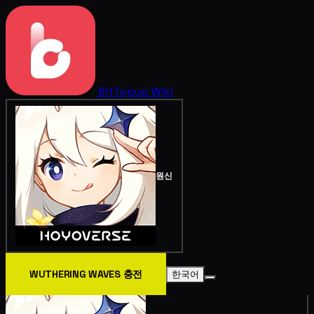
BitTopup
Wiki
원신
WUTHERING WAVES 충전
한국어