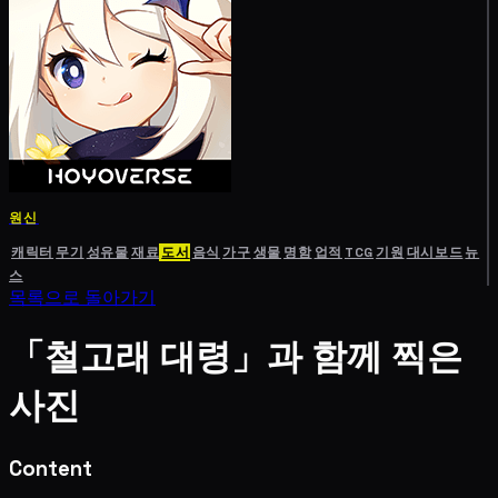
원신
캐릭터
무기
성유물
재료
도서
음식
가구
생물
명함
업적
TCG
기원
대시보드
뉴
스
목록으로 돌아가기
「철고래 대령」과 함께 찍은
사진
Content