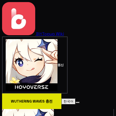
BitTopup
Wiki
원신
WUTHERING WAVES 충전
한국어