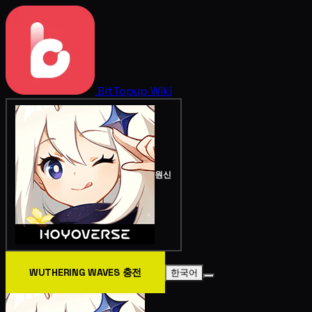
BitTopup
Wiki
원신
WUTHERING WAVES 충전
한국어