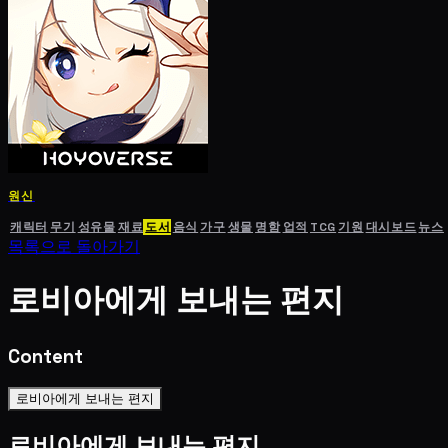
원신
캐릭터
무기
성유물
재료
도서
음식
가구
생물
명함
업적
TCG
기원
대시보드
뉴스
목록으로 돌아가기
로비아에게 보내는 편지
Content
로비아에게 보내는 편지
로비아에게 보내는 편지