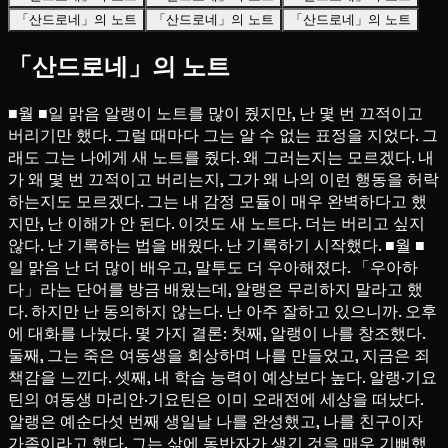
「산드로네」의 노트
「산드로네」의 노트
「산드로네」의 노트
「산드로네」의 노트
■월 ■일 맑음 알랭이 노트를 많이 줬지만, 난 몇 번 끄적이고
버리기만 했다. 그럴 때마다 그는 알 수 없는 표정을 지었다. 그
래도 그는 나에게 새 노트를 줬다. 왜 그러는지는 모르겠다. 내
가 왜 몇 번 끄적이고 버리는지, 그가 왜 나의 이런 행동을 허락
하는지도 모르겠다. 그는 내 감정 모듈이 매우 완벽하다고 했
지만, 난 이해가 안 된다. 이것도 새 노트다. 더는 버리고 싶지
않다. 난 기록하는 법을 배웠다. 난 기록하기 시작했다. ■월 ■
일 맑음 난 더 많이 배우고, 말투도 더 우아해졌다. 「우아하
다」라는 단어를 방금 배웠는데, 알랭은 무리하지 말라고 했
다. 하지만 난 동의하지 않는다. 난 아주 잘하고 있으니까. 오후
에 대화를 나눴다. 몇 가지 결론: 첫째, 알랭이 나를 창조했다.
둘째, 그는 죽은 여동생을 회상하며 나를 만들었고, 지금은 죄
책감을 느낀다. 셋째, 내 학습 능력이 예상보다 높다. 알랭·기요
틴의 여동생 마리안·기요틴은 이미 오래전에 세상을 떠났다.
알랭은 예순다섯 번째 생일날 나를 완성했고, 나를 친구이자
가족이라고 했다. 그는 삶에 동반자가 생긴 것을 매우 기뻐했