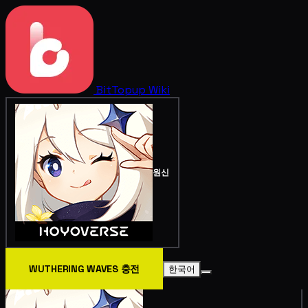
BitTopup
Wiki
원신
WUTHERING WAVES 충전
한국어