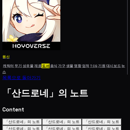
원신
캐릭터
무기
성유물
재료
도서
음식
가구
생물
명함
업적
TCG
기원
대시보드
뉴
스
목록으로 돌아가기
「산드로네」의 노트
Content
「산드로네」의 노트
「산드로네」의 노트
「산드로네」의 노트
「산드로네」의 노트
「산드로네」의 노트
「산드로네」의 노트