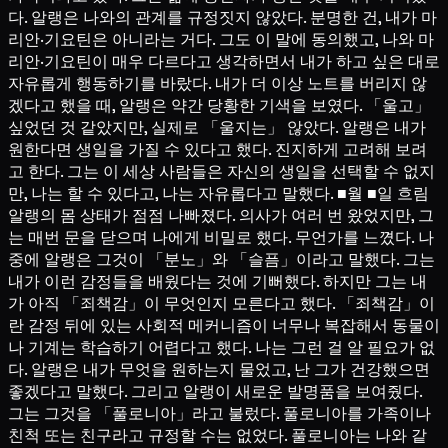
다. 알랭은 나와의 관계를 규정짓지 않았다. 분명한 건, 내가 마
리안·기요틴은 아니라는 거다. 그도 이 말에 동의했고, 나와 마
리안·기요틴이 매우 다르다고 생각하면서 내가 하고 싶은 대로
자유롭게 행동하기를 바랐다. 내가 더 이상 노트를 버리지 않
겠다고 했을 때, 알랭은 약간 당황한 기색을 보였다. 「울고」
싶었던 것 같았지만, 실제로 「울지는」 않았다. 알랭은 내가
원한다면 생일을 가질 수 있다고 했다. 진지하게 고려해 보려
고 한다. 그는 이 세상 사람들은 자신의 생일을 선택할 수 없지
만, 나는 할 수 있다고, 나는 자유롭다고 말했다. ■월 ■일 흐림
알랭의 몸 상태가 점점 나빠졌다. 의사가 여러 번 왔었지만, 그
는 매번 문을 닫으며 나에게 비밀로 했다. 무언가를 느꼈다. 나
중에 알랭은 그것이 「분노」와 「슬픔」이라고 말했다. 그는
내가 이런 감정들을 배웠다는 것에 기뻐했다. 하지만 그는 내
가 아직 「죄책감」이 무엇인지 모른다고 했다. 「죄책감」이
란 감정 뒤에 있는 사회적 메커니즘이 너무나 복잡해서 동물이
나 기계는 학습하기 어렵다고 했다. 나는 그런 걸 알 필요가 없
다. 알랭은 내가 무엇을 원하는지 물었고, 난 그가 건강했으면
좋겠다고 말했다. 그리고 알랭이 새로운 발명품을 보여줬다.
그는 그것을 「풀로니아」라고 불렀다. 풀로니아를 가족이나
친척 또는 친구라고 규정할 수는 없었다. 풀로니아는 나와 같