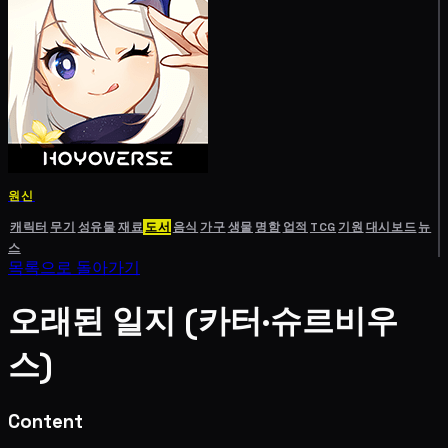
원신
캐릭터
무기
성유물
재료
도서
음식
가구
생물
명함
업적
TCG
기원
대시보드
뉴
스
목록으로 돌아가기
오래된 일지 (카터·슈르비우
스)
Content