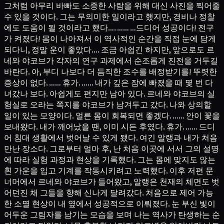
그처럼 아무리 바빠도 소중한 사람을 위해 대신 사진을 찍어줄
수 있을 것이다. 그는 무의미한 일이라고 했지만, 경비나 정찰
에도 도움이 될 것이라고 했다…. …… …드디어 성공이다! 전구
가 켜졌다! 몸이 나아져서 이 역사적인 순간을 직접 눈에 담게
되다니, 정말 운이 좋았다…. 조금 아쉽긴 하지만, 앞으로도 르
네와 야코브가 각자의 연구 과제에서 순조롭게 진전을 거두길
바란다. 아, 부디 나보다 더 듬직한 조수를 배정받기를! 뚜렷한
증상이 없다. …… 휴가. …… 내가 깊은 잠에 빠졌을 때 몇 번 다
녀갔나 보다. 아쉽게도 편지만 남아 있다. 르네와 야코브의 실
험실로 오라는 쪽지를 야코브가 남겨두고 갔다. 나와 상의할
일이 있는 모양이다. 얼른 몸이 회복되면 좋겠다. …… 안이 꽃을
보내왔다. 내가 깨어났을 땐, 이미 시든 후였다. 휴가. …… 드디
어 침대 생활에서 벗어날 수 있게 됐다. 여긴 알랭과 내가 처음
만난 장소다. 그로부터 얼마 후, 난 처음 이곳에 서서 그의 설명
에 따라 실험 과정과 현상을 기록했다. 그는 몸에 맞지도 않는
흰 가운을 입고 기계를 작동시키려고 노력했다. 이후 저편 문
너머에서 르네와 야코브가 들어왔고, 알랭은 천재의 체면도 벗
어던진 채 그들을 향해 신나게 달려갔다. 처음으로 제어 가능
한 소멸 현상이 내 옆에서 성공적으로 이뤄졌다. 눈 부신 빛이
어두운 그림자를 남기는 모습을 보며 나는 역사가 탄생하는 순