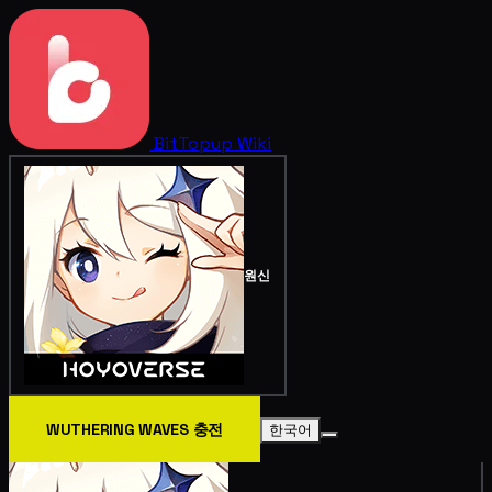
BitTopup
Wiki
원신
WUTHERING WAVES 충전
한국어