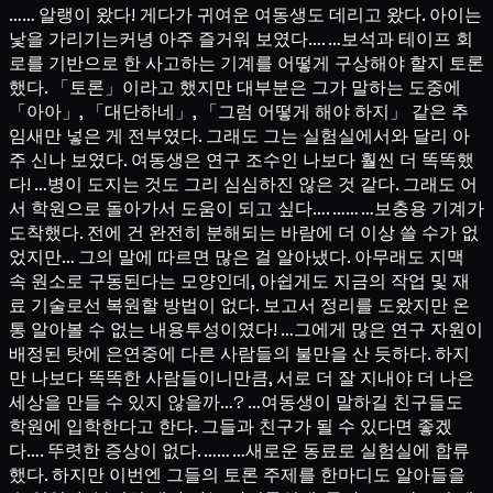
…… 알랭이 왔다! 게다가 귀여운 여동생도 데리고 왔다. 아이는
낯을 가리기는커녕 아주 즐거워 보였다…. …보석과 테이프 회
로를 기반으로 한 사고하는 기계를 어떻게 구상해야 할지 토론
했다. 「토론」이라고 했지만 대부분은 그가 말하는 도중에
「아아」, 「대단하네」, 「그럼 어떻게 해야 하지」 같은 추
임새만 넣은 게 전부였다. 그래도 그는 실험실에서와 달리 아
주 신나 보였다. 여동생은 연구 조수인 나보다 훨씬 더 똑똑했
다! …병이 도지는 것도 그리 심심하진 않은 것 같다. 그래도 어
서 학원으로 돌아가서 도움이 되고 싶다…. …… …보충용 기계가
도착했다. 전에 건 완전히 분해되는 바람에 더 이상 쓸 수가 없
었지만… 그의 말에 따르면 많은 걸 알아냈다. 아무래도 지맥
속 원소로 구동된다는 모양인데, 아쉽게도 지금의 작업 및 재
료 기술로선 복원할 방법이 없다. 보고서 정리를 도왔지만 온
통 알아볼 수 없는 내용투성이였다! …그에게 많은 연구 자원이
배정된 탓에 은연중에 다른 사람들의 불만을 산 듯하다. 하지
만 나보다 똑똑한 사람들이니만큼, 서로 더 잘 지내야 더 나은
세상을 만들 수 있지 않을까…? …여동생이 말하길 친구들도
학원에 입학한다고 한다. 그들과 친구가 될 수 있다면 좋겠
다…. 뚜렷한 증상이 없다. …… …새로운 동료로 실험실에 합류
했다. 하지만 이번엔 그들의 토론 주제를 한마디도 알아들을