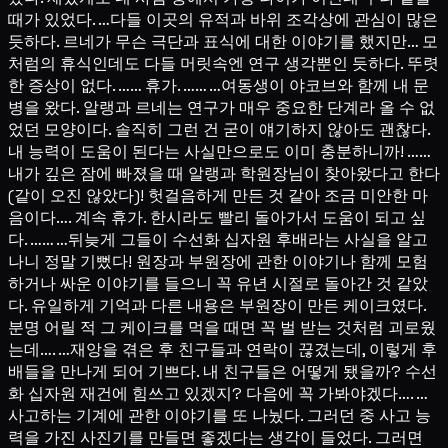
때가 있었다. …다들 이곳의 유적과 바위 조각상에 관심이 많은
듯하다. 르네가 무슨 극단과 표식에 대한 이야기를 했지만… 모
처럼의 휴식인데도 다들 머릿속엔 연구 생각뿐인 듯하다. 뚜렷
한 증상이 없다. …… 휴가. …… …여동생이 야코브와 함께 내 문
병을 왔다. 알랭과 르네는 연구가 매우 중요한 단계라 올 수 없
었던 모양이다. 솔직히 그런 건 굳이 얘기하지 않아도 괜찮다.
내 능력이 도움이 된다는 사실만으로도 이미 충분하니까! ……
내가 깊은 잠에 빠졌을 때 알랭과 학원장님이 찾아왔다고 한다
(같이 오진 않았다)! 헛걸음하게 만든 것 같아 조금 미안한 마
음이다…. 계속 휴가. 한시라도 빨리 돌아가서 도움이 되고 싶
다. …… …뒤늦게 그들이 수선화 십자원 후배라는 사실을 알고
나니 정말 기뻤다! 원장과 부원장에 관한 이야기나 함께 모험
하거나 싸운 이야기를 들으니 꼭 유년 시절로 돌아간 것 같았
다. 유일하게 기억과 다른 내용은 부원장이 만든 케이크였다.
분명 어릴 적 그 케이크를 먹을 때면 꼭 벌 받는 것처럼 괴로웠
는데…. …재앙을 겪은 후 친구들과 연락이 끊겼는데, 이렇게 후
배들을 만나게 되어 기쁘다. 내 친구들은 어떻게 됐을까? 수선
화 십자원 재건에 힘쓰고 있겠지? 다음에 꼭 가봐야겠다…. …
사고하는 기계에 관한 이야기를 또 나눴다. 그러던 중 사고 능
력을 가진 사진기를 만들면 좋겠다는 생각이 들었다. 그러면