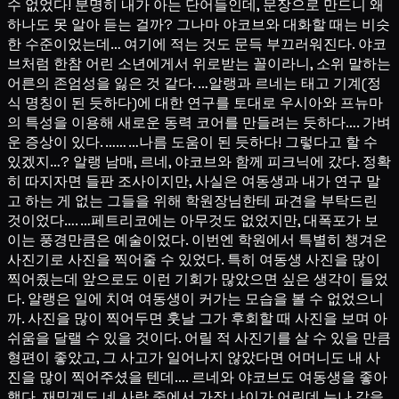
수 없었다! 분명히 내가 아는 단어들인데, 문장으로 만드니 왜
하나도 못 알아 듣는 걸까? 그나마 야코브와 대화할 때는 비슷
한 수준이었는데… 여기에 적는 것도 문득 부끄러워진다. 야코
브처럼 한참 어린 소년에게서 위로받는 꼴이라니, 소위 말하는
어른의 존엄성을 잃은 것 같다. …알랭과 르네는 태고 기계(정
식 명칭이 된 듯하다)에 대한 연구를 토대로 우시아와 프뉴마
의 특성을 이용해 새로운 동력 코어를 만들려는 듯하다…. 가벼
운 증상이 있다. …… …나름 도움이 된 듯하다! 그렇다고 할 수
있겠지…? 알랭 남매, 르네, 야코브와 함께 피크닉에 갔다. 정확
히 따지자면 들판 조사이지만, 사실은 여동생과 내가 연구 말
고 하는 게 없는 그들을 위해 학원장님한테 파견을 부탁드린
것이었다…. …페트리코에는 아무것도 없었지만, 대폭포가 보
이는 풍경만큼은 예술이었다. 이번엔 학원에서 특별히 챙겨온
사진기로 사진을 찍어줄 수 있었다. 특히 여동생 사진을 많이
찍어줬는데 앞으로도 이런 기회가 많았으면 싶은 생각이 들었
다. 알랭은 일에 치여 여동생이 커가는 모습을 볼 수 없었으니
까. 사진을 많이 찍어두면 훗날 그가 후회할 때 사진을 보며 아
쉬움을 달랠 수 있을 것이다. 어릴 적 사진기를 살 수 있을 만큼
형편이 좋았고, 그 사고가 일어나지 않았다면 어머니도 내 사
진을 많이 찍어주셨을 텐데…. 르네와 야코브도 여동생을 좋아
했다. 재밌게도 네 사람 중에서 가장 나이가 어린데 누나 같을