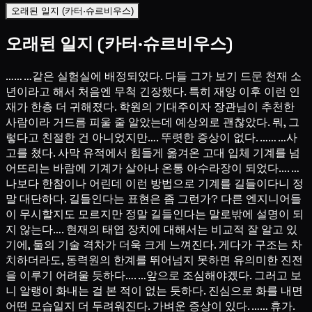
오래된 일지 (카터·슈르비우스)
오래된 일지 (카터·슈르비우스)
…… …같은 실험실에 배정되었다. 다들 그가 보기 드문 천재 소
년이라고 해서 처음엔 무척 긴장했다. 특히 재앙 이후 이런 인
재가 한층 더 귀해졌다. 학원의 기대주이자 장관님이 추천한
사람이라 거드름 피울 줄 알았는데 예상외로 괜찮았다. 뭐, 그
렇다고 친절한 건 아니었지만…. 뚜렷한 증상이 없다. …… …사
고를 쳤다. 사막 유적에서 힘들게 옮겨온 고대 입체 기계를 넘
어뜨리는 바람에 기계가 살아나 온통 아수라장이 되었다…. …
나보다 한참이나 어린데 이런 방법으로 기계를 길들이다니 정
말 대단하다. 길들인다는 표현은 좀 그런가? 다른 엔지니어들
이 무시할지도 모르지만 정말 길들인다는 말로밖에 설명이 되
지 않는다…. 현재의 태엽 장치에 대해서는 비교적 잘 알고 있
기에, 둘의 기술 격차가 더욱 크게 느껴진다. 게다가 구조는 차
치하더라도, 동력원의 한계를 뛰어넘지 못하면 유의미한 진전
을 이루기 어려울 듯하다…. …앞으로 조심해야겠다. 그러고 보
니 알랭이 화내는 걸 본 적이 없는 듯하다. 진심으로 화를 내면
어떤 모습일지 더 두려워진다. 가벼운 증상이 있다. …… 휴가.