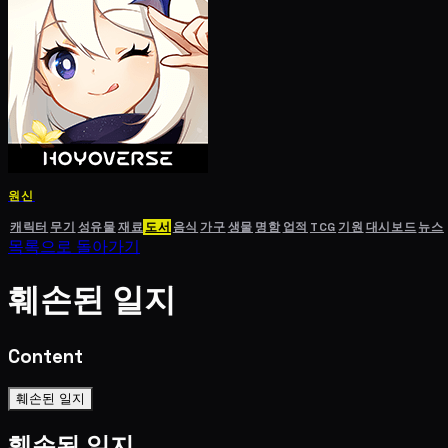
원신
캐릭터
무기
성유물
재료
도서
음식
가구
생물
명함
업적
TCG
기원
대시보드
뉴스
목록으로 돌아가기
훼손된 일지
Content
훼손된 일지
훼손된 일지