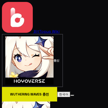
BitTopup
Wiki
원신
WUTHERING WAVES 충전
한국어