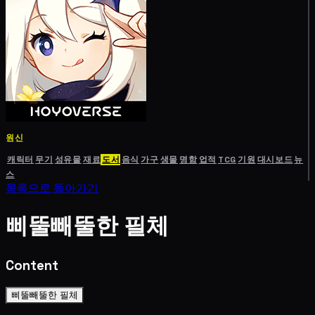
원신
캐릭터
무기
성유물
재료
도서
음식
가구
생물
명함
업적
TCG
기원
대시보드
뉴
스
목록으로 돌아가기
삐뚤빼뚤한 필체
Content
삐뚤빼뚤한 필체