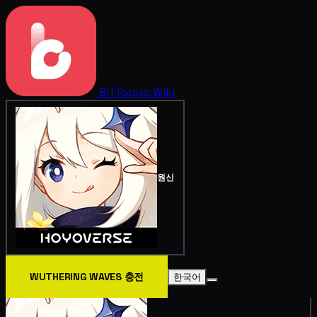
BitTopup
Wiki
원신
WUTHERING WAVES 충전
한국어