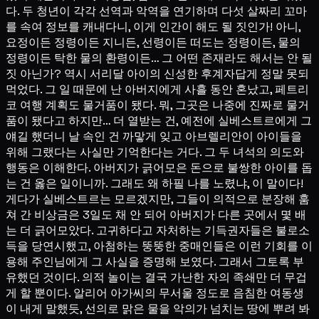
다. 두 청년이 각각 선역과 악역을 연기하며 다섯 살짜리 꼬마
를 속여 정보를 캐내다니, 이게 인간이 해도 될 짓인가! 아니,
요정이든 정령이든 지니든, 선령이든 떠도는 정령이든, 물의
정령이든 탁한 물의 환령이든… 그 어떤 존재라도 해서는 안 될
짓 아닌가? 역시 서리달 아이의 신성한 후계자답게 정말 못되
먹었다. 그 일 때문에 난 아버지에게 사흘 동안 혼났고, 페트리
코 여행 계획도 물거품이 됐다. 뭐, 그곳은 나중에 진짜로 물거
품이 됐다고 하지만… 더 열받는 건, 예전에 실베스트르에게 그
얘길 했더니 날 속인 건 까맣게 잊고 아브렐리안이 아이들을
위해 그랬다는 사실만 기억한다는 거다. 그 두 녀석의 의도와
행동은 이해한다. 아버지가 긁어모은 돈으로 불쌍한 아이를 돕
는 건 옳은 일이니까. 그래도 왜 하필 나를 노렸냐, 이 말이다!
게다가 실베스트르는 모르겠지만, 그들이 의적으로 분장해 훔
쳐 간 비상금은 3일도 채 안 되어 아버지가 다른 곳에서 몇 배
는 더 긁어모았다. 고귀하다고 자처하는 기득권자들은 불로소
득을 당연시했고, 아첨하는 뚱뚱한 중매인들은 이런 기회를 이
용해 주인님에게 그 사실을 증명해 보였다. 그래서 그토록 부
유했던 것이다. 의적 놀이는 결국 가난한 자의 족쇄만 더 무겁
게 할 뿐이다. 알리어 아가씨의 무서울 정도로 음침한 여동생
이 내게 말했듯, 선의로 맑은 물을 악의가 넘치는 땅에 뿌려 봐