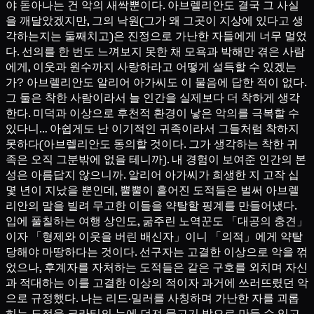
야 돋아나는 건 악의 새싹뿐이다. 아브렐리안도 결국 그 사실
을 깨달았겠지만, 그의 낙원(그가 왜 그곳이 지상에 있다고 생
각하는지는 둘째치고)은 진정으로 가난한 자들에게 너무 멀었
다. 선의를 한 번도 느껴보지 못한 채 모욕과 박해만 겪은 사람
에게, 이웃과 원수까지 사랑하라고 어떻게 설득할 수 있겠는
가? 아브렐리안도 알리어 아가씨도 이 물음에 답한 적이 없다.
그 둘은 착한 사람이라서 늘 인간을 실제보다 더 착하게 생각
한다. 미덕과 이상으로 후천적 환경이 낳은 악의를 극복할 수
있다니… 아쉽게도 난 이기적인 귀족이라서 그들처럼 착하지
못하다(아브렐리안도 동의할 것이다. 그가 생각하는 착한 귀
족은 오직 그분밖에 없을 테니까). 내 경험이 보여준 인간의 본
성은 아름답지 않으니까. 알리어 아가씨가 희생한 지 고작 십
몇 년이 지났을 뿐인데, 뿔뿔이 흩어진 도적들은 벌써 아브렐
리안의 말을 빌려 무고한 이들을 약탈할 핑계를 만들어냈다.
입에 풀칠하는 여행 상인도, 굶주린 노역꾼도 「대공의 충견」
이자 「형제와 이웃을 버린 배신자」이니 「의적」에게 약탈
당해야 마땅하다는 것이다. 선구자는 고결한 이상으로 악을 꺾
었으나, 후계자를 자처하는 도적들은 같은 구호를 외치며 자신
과 적대하는 이를 고결한 이상의 적이자 과거에 쓰러뜨렸던 악
으로 규정했다. 나는 리드·밀러를 사칭하며 가난한 자를 괴롭
히는 도적을 크라티의 눈에 던져 물고기 밥으로 만들 수 있고,