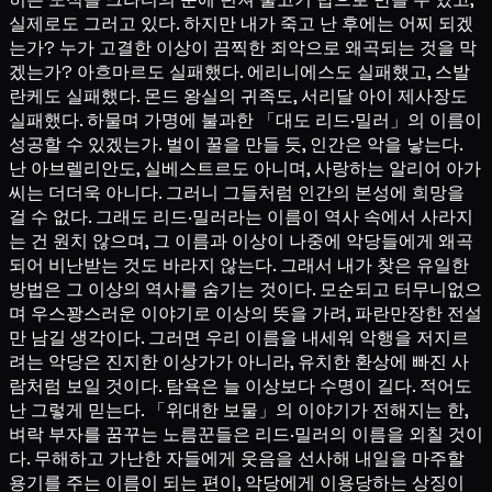
실제로도 그러고 있다. 하지만 내가 죽고 난 후에는 어찌 되겠
는가? 누가 고결한 이상이 끔찍한 죄악으로 왜곡되는 것을 막
겠는가? 아흐마르도 실패했다. 에리니에스도 실패했고, 스발
란케도 실패했다. 몬드 왕실의 귀족도, 서리달 아이 제사장도
실패했다. 하물며 가명에 불과한 「대도 리드·밀러」의 이름이
성공할 수 있겠는가. 벌이 꿀을 만들 듯, 인간은 악을 낳는다.
난 아브렐리안도, 실베스트르도 아니며, 사랑하는 알리어 아가
씨는 더더욱 아니다. 그러니 그들처럼 인간의 본성에 희망을
걸 수 없다. 그래도 리드·밀러라는 이름이 역사 속에서 사라지
는 건 원치 않으며, 그 이름과 이상이 나중에 악당들에게 왜곡
되어 비난받는 것도 바라지 않는다. 그래서 내가 찾은 유일한
방법은 그 이상의 역사를 숨기는 것이다. 모순되고 터무니없으
며 우스꽝스러운 이야기로 이상의 뜻을 가려, 파란만장한 전설
만 남길 생각이다. 그러면 우리 이름을 내세워 악행을 저지르
려는 악당은 진지한 이상가가 아니라, 유치한 환상에 빠진 사
람처럼 보일 것이다. 탐욕은 늘 이상보다 수명이 길다. 적어도
난 그렇게 믿는다. 「위대한 보물」의 이야기가 전해지는 한,
벼락 부자를 꿈꾸는 노름꾼들은 리드·밀러의 이름을 외칠 것이
다. 무해하고 가난한 자들에게 웃음을 선사해 내일을 마주할
용기를 주는 이름이 되는 편이, 악당에게 이용당하는 상징이