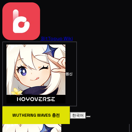
BitTopup
Wiki
원신
WUTHERING WAVES 충전
한국어