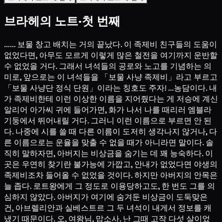
브라헤의 노트·첫 번째
…… 보물 창고 배치는 거의 끝났다. 이 족제비 친구들의 도움이
없었다면, 아무도 모르게 이렇게 많은 철전을 여기까지 운반할
수 없었을 거다. 그래서 녀석들의 공로와 노고를 기념하는 의
미로, 앞으로는 이 녀석들을 「보물 사냥 족제비」라고 부르고
「보물 사냥단 정식 단원」이라는 칭호도 주자! …농담이다. 내
가 족제비한테 이런 이상한 이름을 지어줬다는 게 저승에 계신
알리어 아가씨 귀에 들어가면, 화가 나서 나를 때리러 엠블라
기둥에서 뛰어내릴 거다. 그러니 이런 이름으로 부르면 안 된
다. 나중에 시를 쓸 때 다른 이름이 도저히 생각나지 않거나, 다
른 이름으로는 운율을 맞출 수 없을 때가 아니라면 말이다. 솔
직히 말하자면, 아버지는 비상금을 숨기는 데 꽤 능숙하다. 이
곳은 우연히 찾기란 불가능에 가깝고, 안내가 없었다면 야생의
족제비조차 들어올 수 없었을 것이다. 하지만 아버지의 안목은
늘 좁다. 로트왕에게 그 정도로 이용당하고도, 한 번도 그를 의
심하지 않았다. 아버지가 여기에 숨겨둔 비상금이 도둑맞은
건, 아브렐리안과 실베스트르 그 두 녀석이 내게서 정보를 캐
냈기 때문이다. 오, 여왕님, 맙소사. 난 그때 고작 다섯 살이었