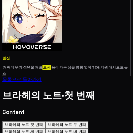
원신
캐릭터
무기
성유물
재료
도서
음식
가구
생물
명함
업적
TCG
기원
대시보드
뉴
스
목록으로 돌아가기
브라헤의 노트·첫 번째
Content
브라헤의 노트·첫 번째
브라헤의 노트·두 번째
브라헤의 노트·세 번째
브라헤의 노트·네 번째