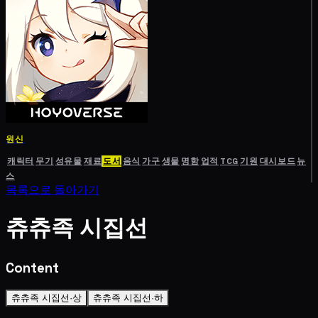
원신
캐릭터
무기
성유물
재료
도서
음식
가구
생물
명함
업적
TCG
기원
대시보드
뉴
스
목록으로 돌아가기
츄츄족 시집선
Content
츄츄족 시집선·상
츄츄족 시집선·하