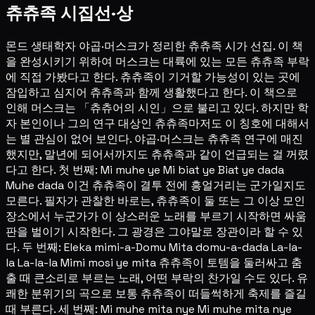
츄츄족 시집선·상
몬드 생태학자 야곱·머스크가 정리한 츄츄족 시가 선집. 이 책
을 완성시키기 위하여 머스크는 대륙에 있는 모든 츄츄족 부락
에 직접 가봤다고 한다. 츄츄족이 기거할 가능성이 있는 곳에
잠입하고 심지어 츄츄족과 함께 생활했다고 한다. 이 책으로
인해 머스크는 「츄츄어의 시인」으로 불리고 있다. 하지만 학
자 본인이나 그의 연구 대상인 츄츄족마저도 이 칭호에 대해서
는 별 관심이 없어 보인다. 야곱·머스크는 츄츄족 연구에 매진
했지만, 말년에 되어서까지도 츄츄족과 같이 언급되는 걸 꺼렸
다고 한다. 첫 번째: Mi muhe ye Mi biat ye Biat ye dada
Muhe dada 이건 츄츄족이 결투 전에 흥얼거리는 군가일지도
모른다. 필자가 관찰한 바로는, 츄츄족이 둘 또는 그 이상 모인
장소에서 누군가가 이 상스러운 노래를 부르기 시작하면 싸움
판을 벌이기 시작한다. 그 광경은 그야말로 장관이라 할 수 있
다. 두 번째: Eleka mimi-a-Domu Mita domu-a-dada La-la-
la La-la-la Mimi mosi ye mita 츄츄족이 토템을 둘러싸고 춤
출 때 큰소리로 부르는 노래, 어떤 부락의 찬가일 수도 있다. 유
쾌한 분위기의 곡으로 보통 츄츄족이 떠들썩하게 축제를 즐길
때 부른다. 세 번째: Mi muhe mita nye Mi muhe mita nye