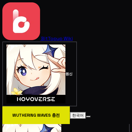
BitTopup
Wiki
원신
WUTHERING WAVES 충전
한국어