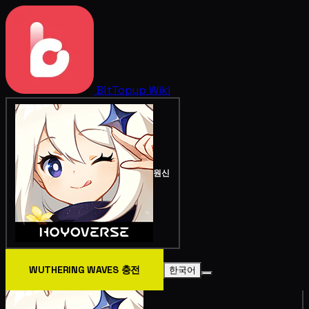
BitTopup
Wiki
원신
WUTHERING WAVES 충전
한국어