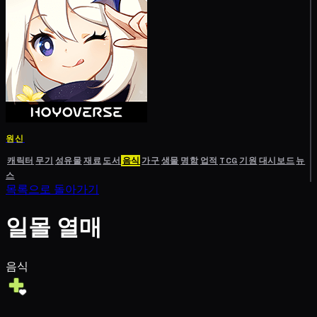
원신
캐릭터
무기
성유물
재료
도서
음식
가구
생물
명함
업적
TCG
기원
대시보드
뉴
스
목록으로 돌아가기
일몰 열매
음식