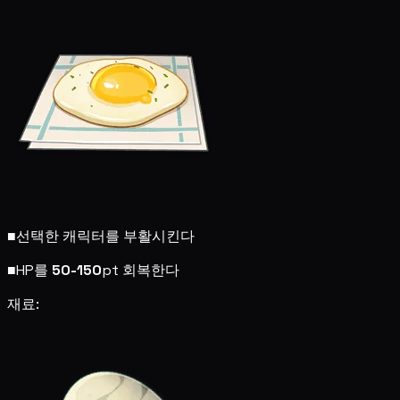
■
선택한 캐릭터를 부활시킨다
■
HP를
50-150
pt 회복한다
재료: