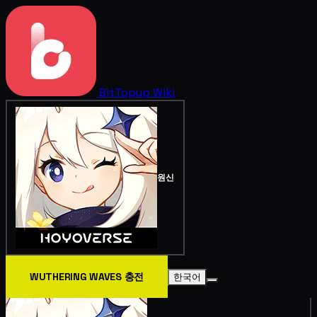
BitTopup
Wiki
원신
WUTHERING WAVES 충전
한국어