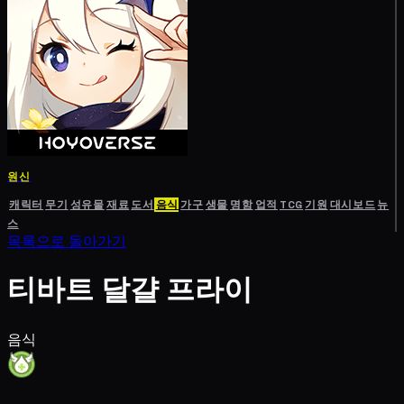
원신
캐릭터
무기
성유물
재료
도서
음식
가구
생물
명함
업적
TCG
기원
대시보드
뉴
스
목록으로 돌아가기
티바트 달걀 프라이
음식