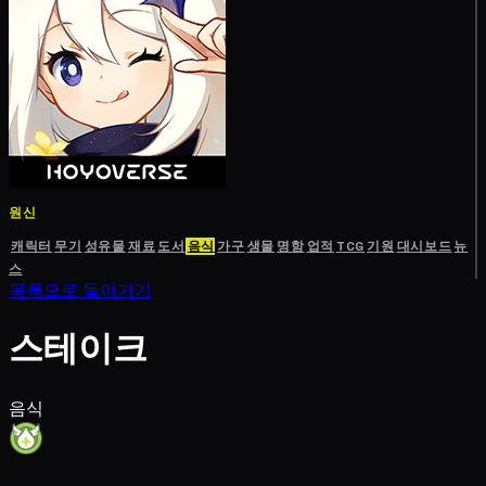
원신
캐릭터
무기
성유물
재료
도서
음식
가구
생물
명함
업적
TCG
기원
대시보드
뉴
스
목록으로 돌아가기
스테이크
음식