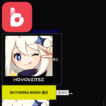
BitTopup
Wiki
원신
WUTHERING WAVES 충전
한국어