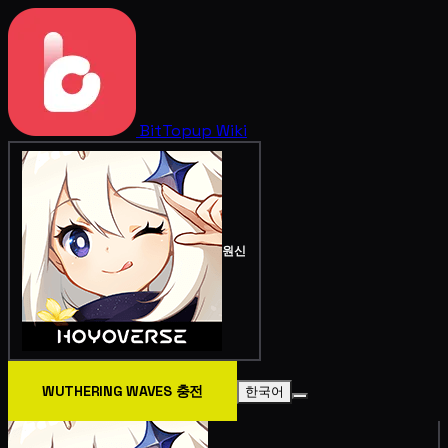
BitTopup
Wiki
원신
WUTHERING WAVES 충전
한국어