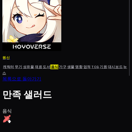
원신
캐릭터
무기
성유물
재료
도서
음식
가구
생물
명함
업적
TCG
기원
대시보드
뉴
스
목록으로 돌아가기
만족 샐러드
음식