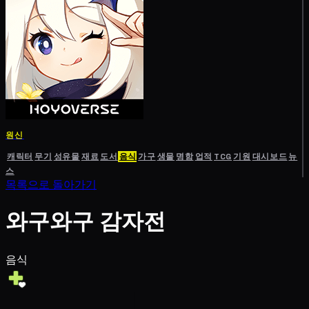
원신
캐릭터
무기
성유물
재료
도서
음식
가구
생물
명함
업적
TCG
기원
대시보드
뉴
스
목록으로 돌아가기
와구와구 감자전
음식