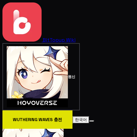
BitTopup
Wiki
원신
WUTHERING WAVES 충전
한국어