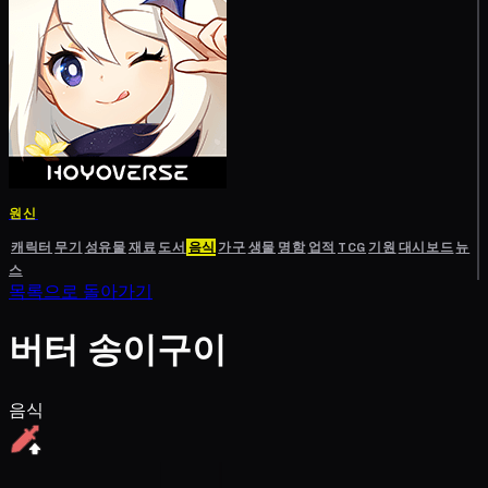
원신
캐릭터
무기
성유물
재료
도서
음식
가구
생물
명함
업적
TCG
기원
대시보드
뉴
스
목록으로 돌아가기
버터 송이구이
음식