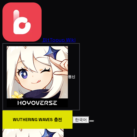
BitTopup
Wiki
원신
WUTHERING WAVES 충전
한국어