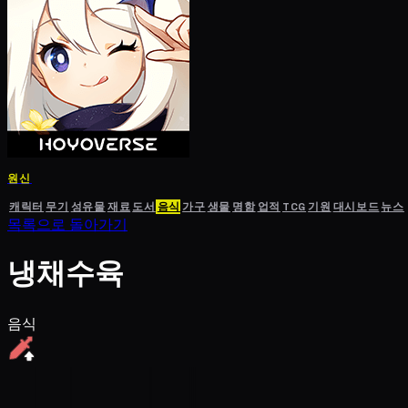
원신
캐릭터
무기
성유물
재료
도서
음식
가구
생물
명함
업적
TCG
기원
대시보드
뉴스
목록으로 돌아가기
냉채수육
음식