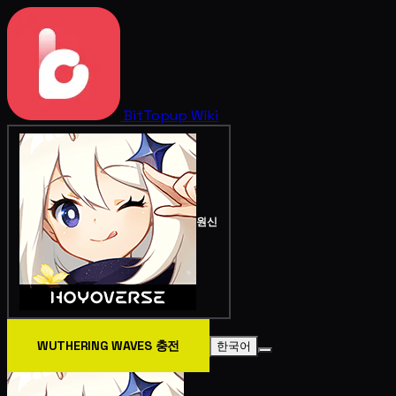
BitTopup
Wiki
원신
WUTHERING WAVES 충전
한국어