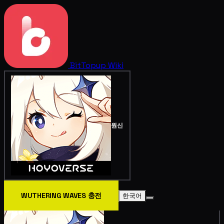
BitTopup
Wiki
원신
WUTHERING WAVES 충전
한국어