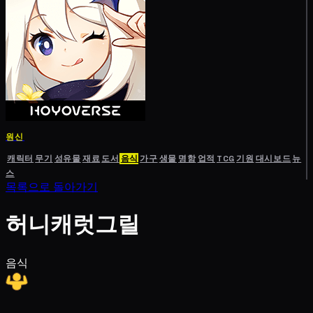
원신
캐릭터
무기
성유물
재료
도서
음식
가구
생물
명함
업적
TCG
기원
대시보드
뉴
스
목록으로 돌아가기
허니캐럿그릴
음식