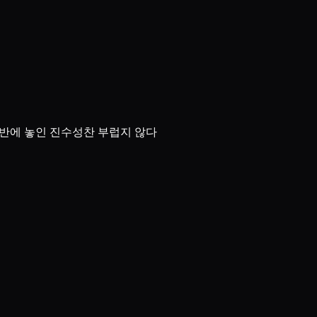
쟁반에 놓인 진수성찬 부럽지 않다