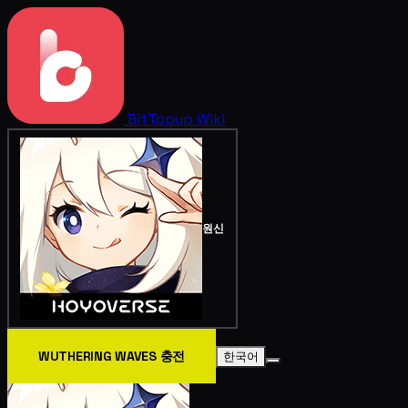
BitTopup
Wiki
원신
WUTHERING WAVES 충전
한국어