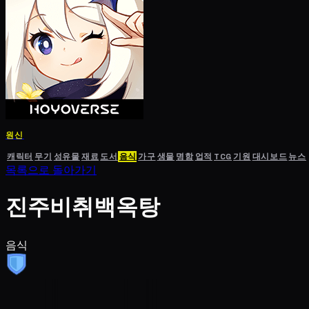
원신
캐릭터
무기
성유물
재료
도서
음식
가구
생물
명함
업적
TCG
기원
대시보드
뉴스
목록으로 돌아가기
진주비취백옥탕
음식