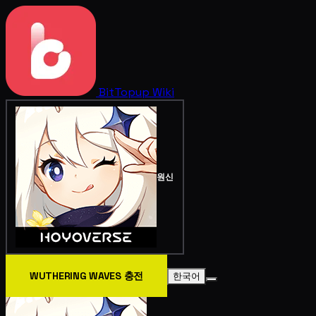
BitTopup
Wiki
원신
WUTHERING WAVES 충전
한국어