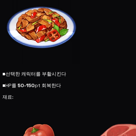
■
선택한 캐릭터를 부활시킨다
■
HP를
50-150
pt 회복한다
재료: