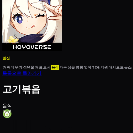
원신
캐릭터
무기
성유물
재료
도서
음식
가구
생물
명함
업적
TCG
기원
대시보드
뉴스
목록으로 돌아가기
고기볶음
음식