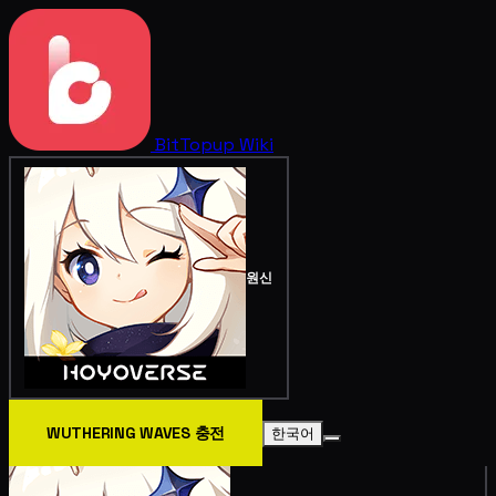
BitTopup
Wiki
원신
WUTHERING WAVES 충전
한국어