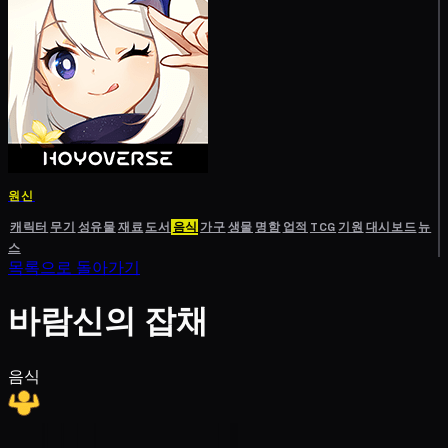
원신
캐릭터
무기
성유물
재료
도서
음식
가구
생물
명함
업적
TCG
기원
대시보드
뉴
스
목록으로 돌아가기
바람신의 잡채
음식