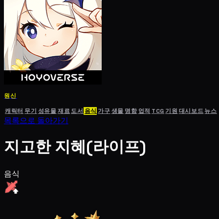
원신
캐릭터
무기
성유물
재료
도서
음식
가구
생물
명함
업적
TCG
기원
대시보드
뉴스
목록으로 돌아가기
지고한 지혜(라이프)
음식