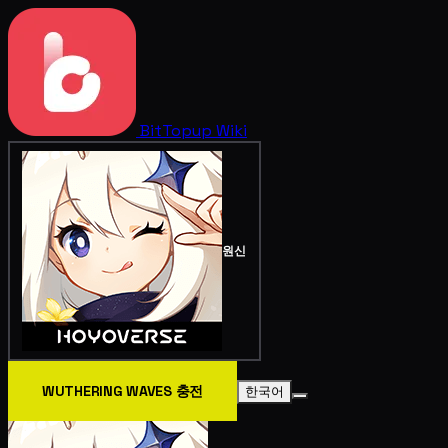
BitTopup
Wiki
원신
WUTHERING WAVES 충전
한국어